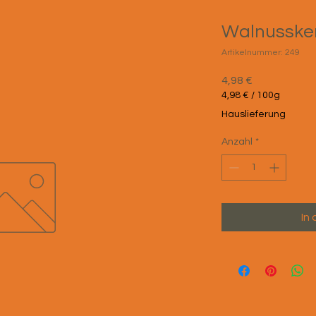
Walnusske
Artikelnummer: 249
Preis
4,98 €
4,98 €
/
100g
4,98 €
Hauslieferung
pro
100
Anzahl
*
Gramm
In