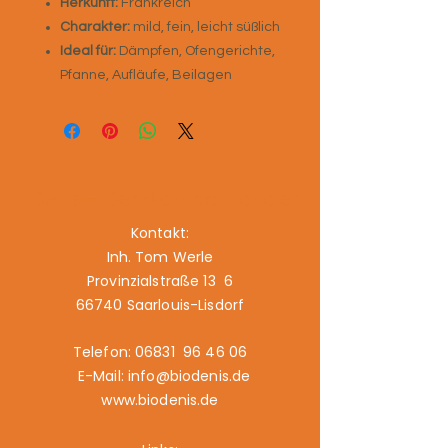
Herkunft:
Frankreich
Charakter:
mild, fein, leicht süßlich
Ideal für:
Dämpfen, Ofengerichte,
Pfanne, Aufläufe, Beilagen
Denis – Der Bio-Fachhändler
Kontakt:
Inh. Tom Werle
Provinzialstraße 13 6
66740 Saarlouis-Lisdorf
Telefon: 06831 96 46 06
E-Mail: info@biodenis.de
www.biodenis.de