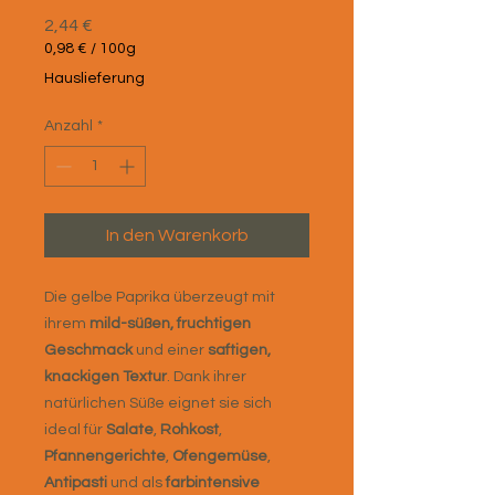
Preis
2,44 €
0,98 €
/
100g
0,98 €
Hauslieferung
pro
100
Anzahl
*
Gramm
In den Warenkorb
Die gelbe Paprika überzeugt mit
ihrem
mild-süßen, fruchtigen
Geschmack
und einer
saftigen,
knackigen Textur
. Dank ihrer
natürlichen Süße eignet sie sich
ideal für
Salate
,
Rohkost
,
Pfannengerichte
,
Ofengemüse
,
Antipasti
und als
farbintensive