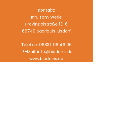
Denis – Der Bio-Fachhändler
Kontakt:
Inh. Tom Werle
Provinzialstraße 13 6
66740 Saarlouis-Lisdorf
Telefon: 06831 96 46 06
E-Mail: info@biodenis.de
www.biodenis.de
Links:
Angebot
Märkte
Geschichte
Kontakt
Impressum
Datenschutz
Cookies