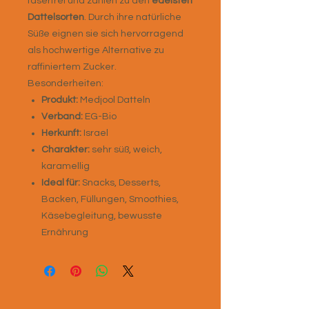
faserfrei und zählen zu den
edelsten
Dattelsorten
. Durch ihre natürliche
Süße eignen sie sich hervorragend
als hochwertige Alternative zu
raffiniertem Zucker.
Besonderheiten:
Produkt:
Medjool Datteln
Verband:
EG-Bio
Herkunft:
Israel
Charakter:
sehr süß, weich,
karamellig
Ideal für:
Snacks, Desserts,
Backen, Füllungen, Smoothies,
Käsebegleitung, bewusste
Ernährung