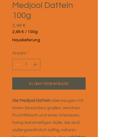
Medjool Datteln
100g
Preis
2,48 €
2,48 €
/
100g
2,48 €
Hauslieferung
pro
100
Anzahl
*
Gramm
In den Warenkorb
Die Medjool Datteln
überzeugen mit
ihrem besonders großen, weichen
Fruchtfleisch und einer intensiven,
honig-karamelligen Süße. Sie sind
außergewöhnlich saftig, nahezu