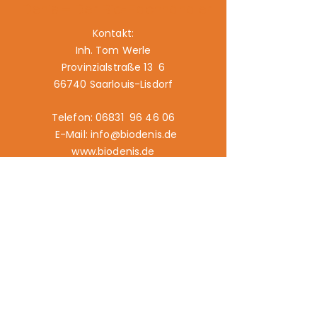
Denis – Der Bio-Fachhändler
Kontakt:
Inh. Tom Werle
Provinzialstraße 13 6
66740 Saarlouis-Lisdorf
Telefon: 06831 96 46 06
E-Mail: info@biodenis.de
www.biodenis.de
Links:
Angebot
Märkte
Geschichte
Kontakt
Impressum
Datenschutz
Cookies