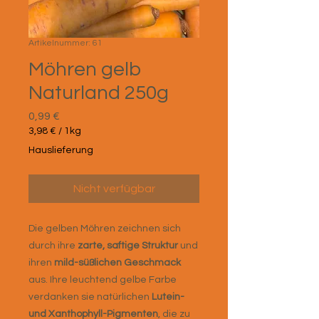
Artikelnummer: 61
Möhren gelb
Naturland 250g
Preis
0,99 €
3,98 €
/
1kg
3,98 €
Hauslieferung
pro
1
Kilogramm
Nicht verfügbar
Die gelben Möhren zeichnen sich
durch ihre
zarte, saftige Struktur
und
ihren
mild-süßlichen Geschmack
aus. Ihre leuchtend gelbe Farbe
verdanken sie natürlichen
Lutein-
und Xanthophyll-Pigmenten
, die zu