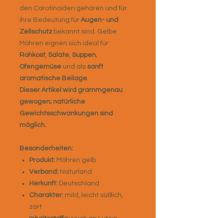
den Carotinoiden gehören und für
ihre Bedeutung für
Augen- und
Zellschutz
bekannt sind. Gelbe
Möhren eignen sich ideal für
Rohkost
,
Salate
,
Suppen
,
Ofengemüse
und als
sanft
aromatische Beilage
.
Dieser Artikel wird grammgenau
gewogen; natürliche
Gewichtsschwankungen sind
möglich.
Besonderheiten:
Produkt:
Möhren gelb
Verband:
Naturland
Herkunft:
Deutschland
Charakter:
mild, leicht süßlich,
zart