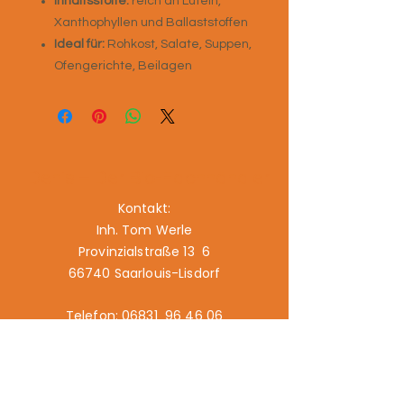
Inhaltsstoffe:
reich an Lutein,
Xanthophyllen und Ballaststoffen
Ideal für:
Rohkost, Salate, Suppen,
Ofengerichte, Beilagen
Denis – Der Bio-Fachhändler
Kontakt:
Inh. Tom Werle
Provinzialstraße 13 6
66740 Saarlouis-Lisdorf
Telefon: 06831 96 46 06
E-Mail: info@biodenis.de
www.biodenis.de