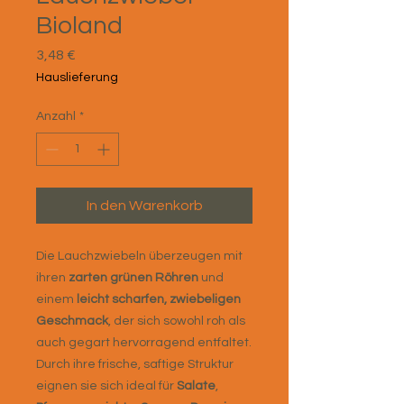
Bioland
Preis
3,48 €
Hauslieferung
Anzahl
*
In den Warenkorb
Die Lauchzwiebeln überzeugen mit
ihren
zarten grünen Röhren
und
einem
leicht scharfen, zwiebeligen
Geschmack
, der sich sowohl roh als
auch gegart hervorragend entfaltet.
Durch ihre frische, saftige Struktur
eignen sie sich ideal für
Salate
,