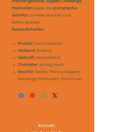
Pfannengerichte
,
Suppen
,
Dressings
,
Marinaden
sowie als
aromatische
Garnitur
zu vielen warmen und
kalten Speisen.
Besonderheiten:
Produkt:
Lauchzwiebeln
Verband:
Bioland
Herkunft:
Deutschland
Charakter:
würzig, frisch
Ideal für:
Salate, Pfanne, Suppen,
Dressings, Marinaden, Garnituren
Denis – Der Bio-Fachhändler
Kontakt: