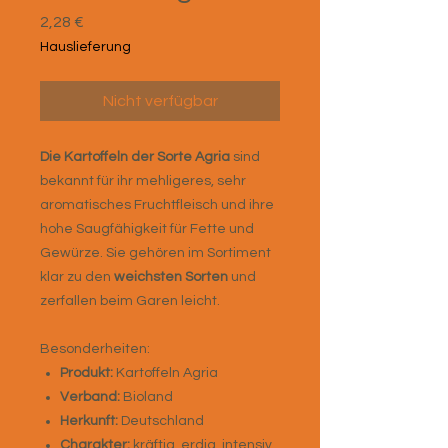
Preis
2,28 €
Hauslieferung
Nicht verfügbar
Die Kartoffeln der Sorte Agria
sind
bekannt für ihr mehligeres, sehr
aromatisches Fruchtfleisch und ihre
hohe Saugfähigkeit für Fette und
Gewürze. Sie gehören im Sortiment
klar zu den
weichsten Sorten
und
zerfallen beim Garen leicht.
Besonderheiten:
Produkt:
Kartoffeln Agria
Verband:
Bioland
Herkunft:
Deutschland
Charakter:
kräftig, erdig, intensiv