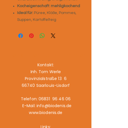
Kocheigenschaft:
mehligkochend
Ideal für:
Püree, Klöße, Pommes,
Suppen, Kartoffelteig
Denis – Der Bio-Fachhändler
Kontakt:
Inh. Tom Werle
Provinzialstraße 13 6
66740 Saarlouis-Lisdorf
Telefon: 06831 96 46 06
E-Mail: info@biodenis.de
www.biodenis.de
Links: