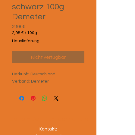
schwarz 100g
Demeter
Preis
2,98 €
2,98 €
/
100g
2,98 €
Hauslieferung
pro
100
Gramm
Nicht verfügbar
Herkunft: Deutschland
Verband: Demeter
Denis – Der Bio-Fachhändler
Kontakt: