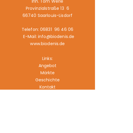
Inh. Tom Werle
Provinzialstraße 13 6
66740 Saarlouis-Lisdorf
Telefon: 06831 96 46 06
E-Mail: info@biodenis.de
www.biodenis.de
Links:
Angebot
Märkte
Geschichte
Kontakt
Impressum
Datenschutz
Cookies