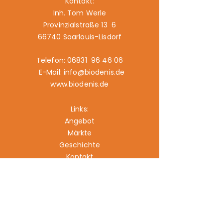
Kontakt:
Inh. Tom Werle
Provinzialstraße 13 6
66740 Saarlouis-Lisdorf
Telefon: 06831 96 46 06
E-Mail: info@biodenis.de
www.biodenis.de
Links:
Angebot
Märkte
Geschichte
Kontakt
Impressum
Datenschutz
Cookies