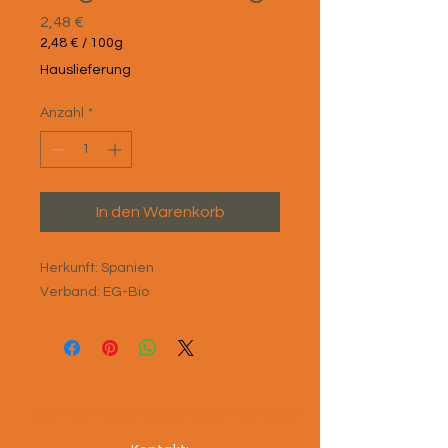
Preis
2,48 €
2,48 €
/
100g
2,48 €
Hauslieferung
pro
100
Anzahl
*
Gramm
In den Warenkorb
Herkunft: Spanien
Verband: EG-Bio
Denis – Der Bio-Fachhändler