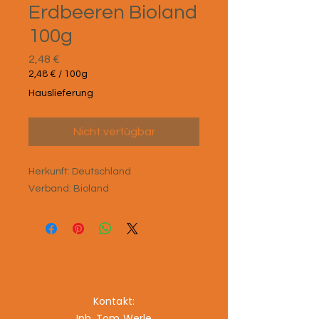
Erdbeeren Bioland
100g
Preis
2,48 €
2,48 €
/
100g
2,48 €
Hauslieferung
pro
100
Gramm
Nicht verfügbar
Herkunft: Deutschland
Verband: Bioland
Denis – Der Bio-Fachhändler
Kontakt:
Inh. Tom Werle