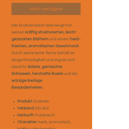
Nicht verfügbar
Der Endiviensalat überzeugt mit
seinen
kräftig strukturierten, leicht
gezackten Blättern
und einem
herb-
frischen, aromatischen Geschmack
.
Durch seine feste Textur behält er
lange Knackigkeit und eignet sich
ideal für
Salate
,
gemischte
Schüsseln
,
herzhafte Bowls
und als
würzige Beilage
.
Besonderheiten:
Produkt:
Endivien
Verband:
EG-Bio
Herkunft:
Frankreich
Charakter:
herb, aromatisch,