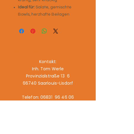
kräftig, sehr knackig
Ideal für:
Salate, gemischte
Bowls, herzhafte Beilagen
Denis – Der Bio-Fachhändler
Kontakt:
Inh. Tom Werle
Provinzialstraße 13 6
66740 Saarlouis-Lisdorf
Telefon: 06831 96 46 06
E-Mail: info@biodenis.de
www.biodenis.de
Links:
Angebot