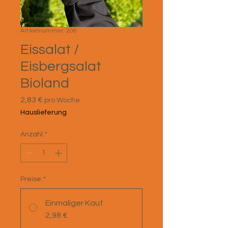
Artikelnummer: 206
Eissalat /
Eisbergsalat
Bioland
Preis
2,83 €
pro Woche
Hauslieferung
Anzahl
*
Preise
*
Einmaliger Kauf
2,98 €