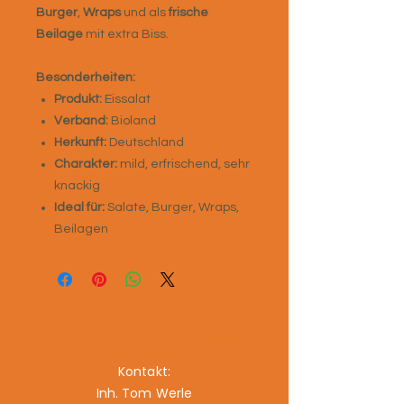
Burger
,
Wraps
und als
frische
Beilage
mit extra Biss.
Besonderheiten:
Produkt:
Eissalat
Verband:
Bioland
Herkunft:
Deutschland
Charakter:
mild, erfrischend, sehr
knackig
Ideal für:
Salate, Burger, Wraps,
Beilagen
Denis – Der Bio-Fachhändler
Kontakt:
Inh. Tom Werle