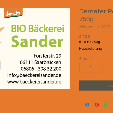
Demeter R
750g
Artikelnummer: S0173
Preis
5,10 €
5,10 €
/
750g
5,10 €
Hauslieferung
pro
750
Anzahl
*
Gramm
In