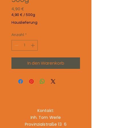
Preis
4,90 €
4,90 €
/
500g
4,90 €
Hauslieferung
pro
500
Anzahl
*
Gramm
In den Warenkorb
Denis – Der Bio-Fachhändler
Kontakt:
Inh. Tom Werle
Provinzialstraße 13 6