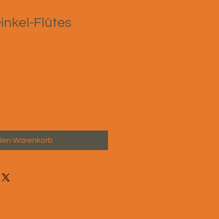
nkel-Flûtes
 den Warenkorb