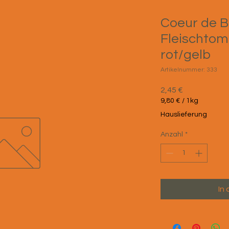
Coeur de B
Fleischtom
rot/gelb
Artikelnummer: 333
Preis
2,45 €
9,80 €
/
1kg
9,80 €
Hauslieferung
pro
1
Anzahl
*
Kilogramm
In