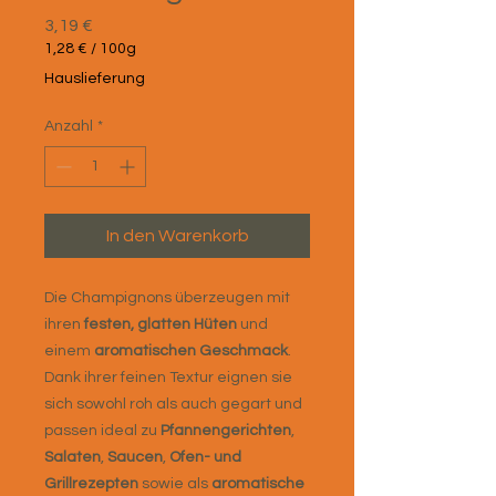
Preis
3,19 €
1,28 €
/
100g
1,28 €
Hauslieferung
pro
100
Anzahl
*
Gramm
In den Warenkorb
Die Champignons überzeugen mit
ihren
festen, glatten Hüten
und
einem
aromatischen Geschmack
.
Dank ihrer feinen Textur eignen sie
sich sowohl roh als auch gegart und
passen ideal zu
Pfannengerichten
,
Salaten
,
Saucen
,
Ofen- und
Grillrezepten
sowie als
aromatische