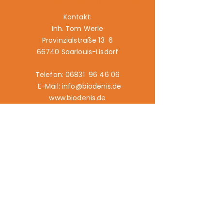
Denis – Der Bio-Fachhändler
Kontakt:
Inh. Tom Werle
Provinzialstraße 13 6
66740 Saarlouis-Lisdorf
Telefon: 06831 96 46 06
E-Mail: info@biodenis.de
www.biodenis.de
Links:
Angebot
Märkte
Geschichte
Kontakt
Impressum
Datenschutz
Cookies