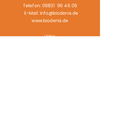
Telefon: 06831 96 46 06
E-Mail: info@biodenis.de
www.biodenis.de
Links:
Angebot
Märkte
Geschichte
Kontakt
Impressum
Datenschutz
Cookies
Kontrollstelle: DE-ÖKO- 006