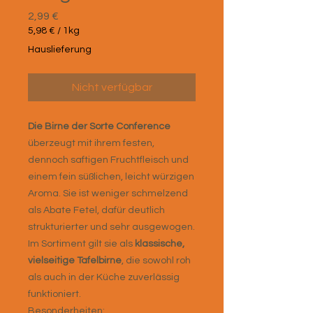
Preis
2,99 €
5,98 €
/
1kg
5,98 €
Hauslieferung
pro
1
Kilogramm
Nicht verfügbar
Die Birne der Sorte Conference
überzeugt mit ihrem festen,
dennoch saftigen Fruchtfleisch und
einem fein süßlichen, leicht würzigen
Aroma. Sie ist weniger schmelzend
als Abate Fetel, dafür deutlich
strukturierter und sehr ausgewogen.
Im Sortiment gilt sie als
klassische,
vielseitige Tafelbirne
, die sowohl roh
als auch in der Küche zuverlässig
funktioniert.
Besonderheiten: