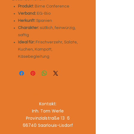
Produkt:
Birne Conference
Verband:
EG-Bio
Herkunft:
Spanien
Charakter:
süßlich, feinwürzig,
saftig
Ideal für:
Frischverzehr, Salate,
Kuchen, Kompott,
Käsebegleitung
Denis – Der Bio-Fachhändler
Kontakt:
Inh. Tom Werle
Provinzialstraße 13 6
66740 Saarlouis-Lisdorf