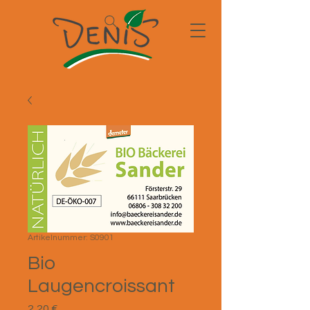
Artikelnummer: S0901
Bio
Laugencroissant
Preis
2,20 €