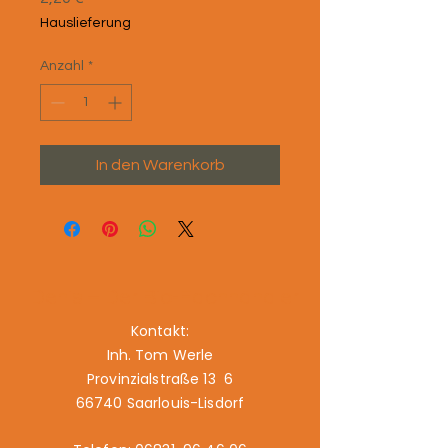
Hauslieferung
Anzahl
*
In den Warenkorb
Denis – Der Bio-Fachhändler
Kontakt:
Inh. Tom Werle
Provinzialstraße 13 6
66740 Saarlouis-Lisdorf