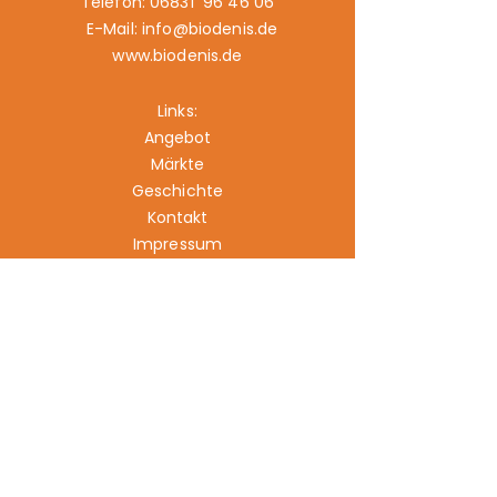
Telefon: 06831 96 46 06
E-Mail: info@biodenis.de
www.biodenis.de
Links:
Angebot
Märkte
Geschichte
Kontakt
Impressum
Datenschutz
Cookies
Kontrollstelle: DE-ÖKO- 006