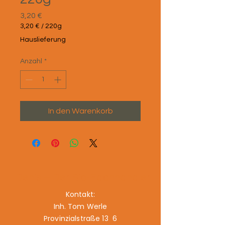
Preis
3,20 €
3,20 €
/
220g
3,20 €
Hauslieferung
pro
220
Anzahl
*
Gramm
In den Warenkorb
Denis – Der Bio-Fachhändler
Kontakt:
Inh. Tom Werle
Provinzialstraße 13 6