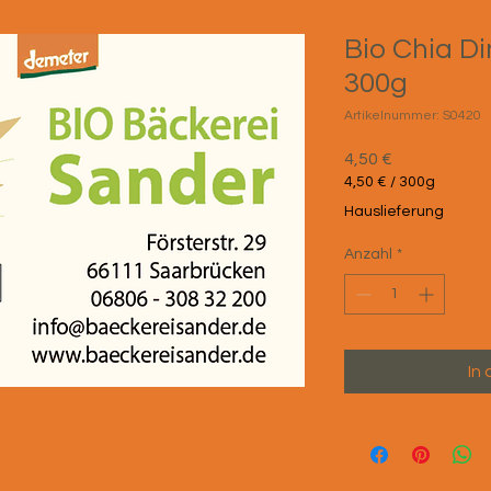
Bio Chia D
300g
Artikelnummer: S0420
Preis
4,50 €
4,50 €
/
300g
4,50 €
Hauslieferung
pro
300
Anzahl
*
Gramm
In