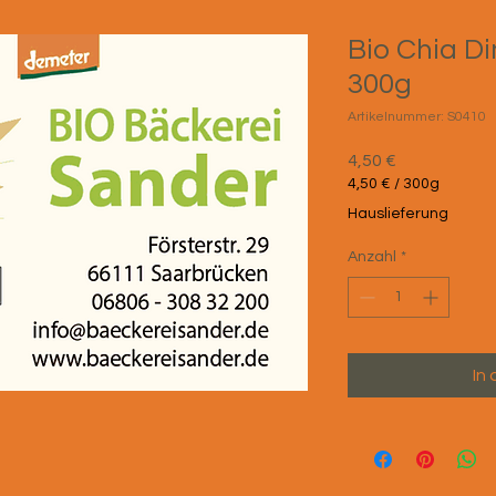
Bio Chia Di
300g
Artikelnummer: S0410
Preis
4,50 €
4,50 €
/
300g
4,50 €
Hauslieferung
pro
300
Anzahl
*
Gramm
In