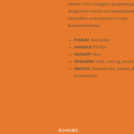
einem mild-nussigen, ausgewogen
angenehm weich und vielseitig ein
der kalten und warmen Küche.
Besonderheiten:
Produkt:
Avocados
Verband:
EG-Bio
Herkunft:
Peru
Charakter:
mild, cremig, aroma
Ideal für:
Guacamole, Salate, B
kalte Küche
Denis – Der Bio
Kontakt: