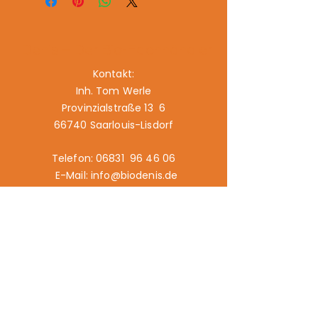
Denis – Der Bio-Fachhändler
Kontakt:
Inh. Tom Werle
Provinzialstraße 13 6
66740 Saarlouis-Lisdorf
Telefon: 06831 96 46 06
E-Mail: info@biodenis.de
www.biodenis.de
Links:
Angebot
Märkte
Geschichte
Kontakt
Impressum