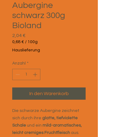
Aubergine
schwarz 300g
Bioland
Preis
2,04 €
0,68 €
/
100g
0,68 €
Hauslieferung
pro
100
Anzahl
*
Gramm
In den Warenkorb
Die schwarze Aubergine zeichnet
sich durch ihre
glatte, tiefviolette
Schale
und ein
mild-aromatisches,
leicht cremiges Fruchtfleisch
aus.