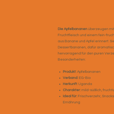
Die Apfelbananen
überzeugen mit 
Fruchtfleisch und einem fein-fru
aus Banane und Apfel erinnert. Si
Dessertbananen, dafür aromatisch
hervorragend für den puren Verze
Besonderheiten:
Produkt:
Apfelbananen
Verband:
EG-Bio
Herkunft:
Uganda
Charakter:
mild-süßlich, fruchti
Ideal für:
Frischverzehr, Snacks
Ernährung