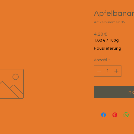
Apfelbana
Artikelnummer: 35
Preis
4,20 €
1,68 €
/
100g
1,68 €
Hauslieferung
pro
100
Anzahl
*
Gramm
In