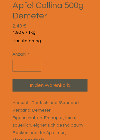
Apfel Collina 500g
Demeter
Preis
2,49 €
4,98 €
/
1kg
4,98 €
Hauslieferung
pro
1
Anzahl
*
Kilogramm
In den Warenkorb
Herkunft: Deutschland /Saarland
Verband: Demeter
Eigenschaften: Frühapfel, leicht
säuerlich, eignet sich deshalb zum
Backen oder für Apfelmus,