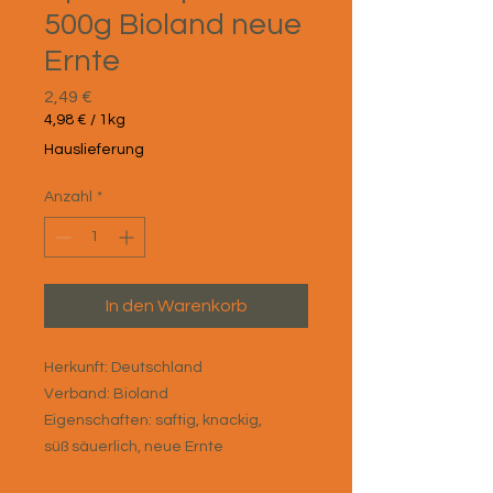
500g Bioland neue
Ernte
Preis
2,49 €
4,98 €
/
1kg
4,98 €
Hauslieferung
pro
1
Anzahl
*
Kilogramm
In den Warenkorb
Herkunft: Deutschland
Verband: Bioland
Eigenschaften: saftig, knackig,
süß säuerlich, neue Ernte